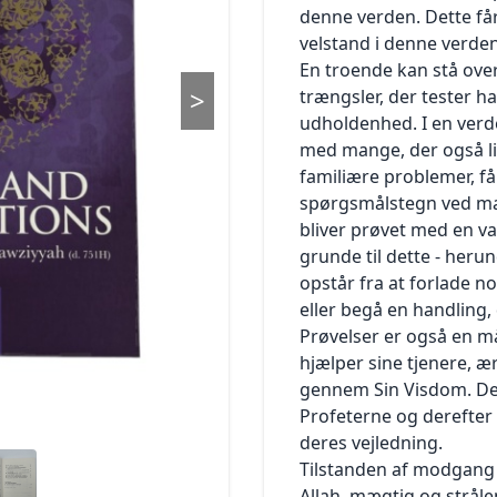
god brugeroplevelse af YaaUmma.com som muligt, for
denne verden. Dette får 
Kontaktoplysninger
og tilgængelig. For at handle på YaaUmma.com skal du være
eksempel ved at YaaUmma.com kan huske
velstand i denne verden
Ændringer i Persondatapolitikken
fyldt 18 år og i besiddelse af gyldigt
dit brugernavn og lade dig gennemføre en handel. Du kan
Versioner
betalingskort. Hvis du endnu ikke er fyldt 18 år, kan du dog
En troende kan stå ove
altid slette cookies fra din computer.
alligevel købe varer, såfremt du har
>
trængsler, der tester h
Hvis du vil benytte YaaUmma.com, er det nødvendigt, at du
1.
Generelt
indhentet din værges accept eller i øvrigt har juridisk ret til at
udholdenhed. I en verde
accepterer cookies på YaaUmma.com.
1.1 Denne politik om behandling af personoplysninger
indgå købet. Du vælger de varer,
YaaUmma.com bruger cookies til at:
med mange, der også li
("Persondatapolitik") beskriver, hvorledes
du vil købe, og lægger dem i ”Indkøbskurven”. Du kan helt
at gennemføre din bestilling på YaaUmma.com
familiære problemer, får
YaaUmma.com A/S ("YaaUmma", "os", "vores", "vi")
frem til selve købsforpligtelsen
at genkende dig fra besøg til besøg
spørgsmålstegn ved ma
indsamler og behandler oplysninger om dig.
("Gennemfør køb") rette i indholdet af indkøbskurven, og du
Ifm. konkurrencer, hvor det kun er tilladt at deltage én gang
bliver prøvet med en v
kan løbende tjekke indholdet
for hver person
grunde til dette - heru
samt prisen for varerne.
1.2 Persondatapolitikken gælder for personoplysninger, som
at opsamle statistik for trafikkilder og besøg på
opstår fra at forlade no
Når du gennemfører en bestilling, vil du automatisk
du afgiver til os, eller som vi indsamler
YaaUmma.com for at gøre YaaUmma.com mere
modtage en kvittering for modtagelse af
via YaaUmma’s hjemmesider og apps ("Hjemmesiden").
eller begå en handling,
imødekommende
din bestilling. Din bestilling bliver først bekræftet, når vi har
YaaUmma’s hjemmesider inkluderer
Prøvelser er også en m
at gennemføre spørgeskemaundersøgelser for at forbedre
alle varer på vores lager. Vi sender
YaaUmma.com, HUDAYA.com, YaaUmma.dk og Hudaya.dk.
hjælper sine tjenere, æ
kundetilfredsheden
dig en ordrebekræftelse, når vi har fået dine bøger og eller
Apps inkluderer YaaUmma appen.
gennem Sin Visdom. De 
bestilte produkter på lager. Du bedes
1.3 YaaUmma er dataansvarlig for dine personoplysninger. Al
YaaUmma.com anvender forskellige løsninger til at forbedre
Profeterne og derefter 
være opmærksom på, at bestillingsbekræftelsen ikke er en
henvendelse til YaaUmma kan ske via kontaktoplysningerne
webstedet, og disse bruger også
deres vejledning.
juridisk bindende ordrebekræftelse.
anført under pkt. 7.
cookies til at fungere. Ingen af ​​løsningerne gemmer
Tilstanden af modgang få
Der er alene tale om en elektronisk kvittering for modtagelse
personlige eller personhenførbare oplysninger.
Allah, mægtig og strålen