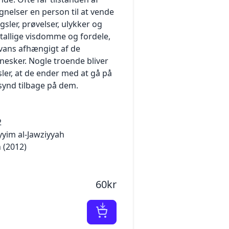
ignelser en person til at vende
ngsler, prøvelser, ulykker og
utallige visdomme og fordele,
evans afhængigt af de
nesker. Nogle troende bliver
ler, at de ender med at gå på
synd tilbage på dem.
2
yyim al-Jawziyyah
 (2012)
60kr