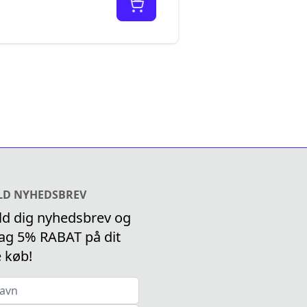
LD NYHEDSBREV
ld dig nyhedsbrev og
g 5% RABAT på dit
e køb!