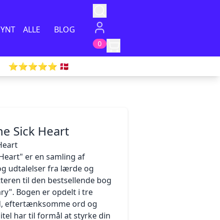
PYNT
ALLE
BLOG
0
⭐️⭐️⭐️⭐️⭐️ 🇩🇰
e Sick Heart
Heart
Heart" er en samling af
 og udtalelser fra lærde og
tteren til den bestsellende bog
y". Bogen er opdelt i tre
åd, eftertænksomme ord og
itel har til formål at styrke din