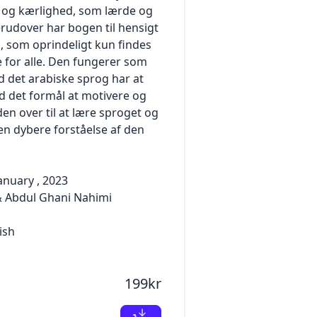
 og kærlighed, som lærde og
erudover har bogen til hensigt
 som oprindeligt kun findes
e for alle. Den fungerer som
 det arabiske sprog har at
d det formål at motivere og
en over til at lære sproget og
en dybere forståelse af den
anuary , 2023
& Abdul Ghani Nahimi
ish
199kr