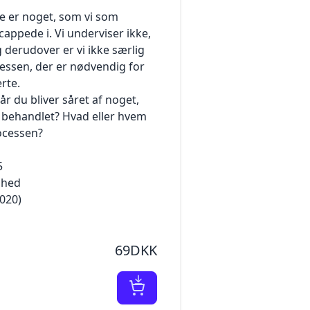
e er noget, som vi som
ppede i. Vi underviser ikke,
g derudover er vi ikke særlig
cessen, der er nødvendig for
rte.
når du bliver såret af noget,
v behandlet? Hvad eller hvem
rocessen?
5
ahed
2020)
69DKK