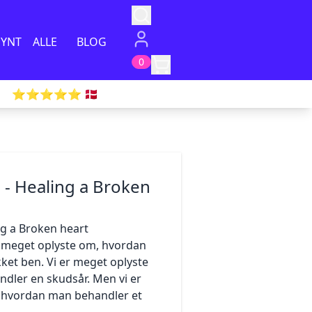
PYNT
ALLE
BLOG
0
⭐️⭐️⭐️⭐️⭐️ 🇩🇰
 - Healing a Broken
ng a Broken heart
 meget oplyste om, hvordan
et ben. Vi er meget oplyste
dler en skudsår. Men vi er
, hvordan man behandler et