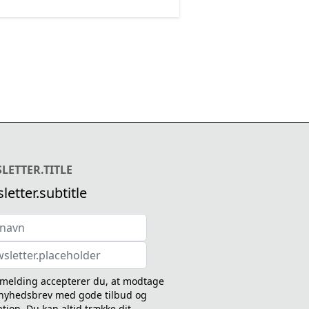
LETTER.TITLE
letter.subtitle
lmelding accepterer du, at modtage
 nyhedsbrev med gode tilbud og
ation. Du kan altid trække dit