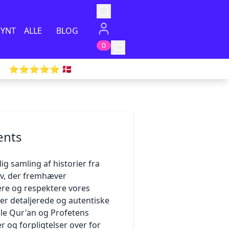
PYNT
ALLE
BLOG
0
⭐️⭐️⭐️⭐️⭐️ 🇩🇰
ents
ig samling af historier fra
v, der fremhæver
re og respektere vores
er detaljerede og autentiske
le Qur'an og Profetens
 og forpligtelser over for