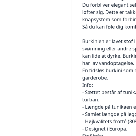
Sikkerhed
foretage køb, når butikken er åben
god brugeroplevelse af YaaUmma.com som muligt, for
Du forbliver elegant sel
Kontaktoplysninger
og tilgængelig. For at handle på YaaUmma.com skal du være
eksempel ved at YaaUmma.com kan huske
løfter sig. Dette er tak
Ændringer i Persondatapolitikken
fyldt 18 år og i besiddelse af gyldigt
dit brugernavn og lade dig gennemføre en handel. Du kan
knapsystem som forbin
Versioner
betalingskort. Hvis du endnu ikke er fyldt 18 år, kan du dog
altid slette cookies fra din computer.
Så du kan føle dig kom
alligevel købe varer, såfremt du har
Hvis du vil benytte YaaUmma.com, er det nødvendigt, at du
1.
Generelt
indhentet din værges accept eller i øvrigt har juridisk ret til at
accepterer cookies på YaaUmma.com.
1.1 Denne politik om behandling af personoplysninger
indgå købet. Du vælger de varer,
Burkinien er lavet stof i
YaaUmma.com bruger cookies til at:
("Persondatapolitik") beskriver, hvorledes
du vil købe, og lægger dem i ”Indkøbskurven”. Du kan helt
svømning eller andre s
at gennemføre din bestilling på YaaUmma.com
YaaUmma.com A/S ("YaaUmma", "os", "vores", "vi")
frem til selve købsforpligtelsen
at genkende dig fra besøg til besøg
kan lide at dyrke. Burk
indsamler og behandler oplysninger om dig.
("Gennemfør køb") rette i indholdet af indkøbskurven, og du
Ifm. konkurrencer, hvor det kun er tilladt at deltage én gang
har lav vandoptagelse.
kan løbende tjekke indholdet
for hver person
En tidsløs burkini som 
samt prisen for varerne.
1.2 Persondatapolitikken gælder for personoplysninger, som
at opsamle statistik for trafikkilder og besøg på
garderobe.
Når du gennemfører en bestilling, vil du automatisk
du afgiver til os, eller som vi indsamler
YaaUmma.com for at gøre YaaUmma.com mere
Info:
modtage en kvittering for modtagelse af
via YaaUmma’s hjemmesider og apps ("Hjemmesiden").
imødekommende
- Sættet består af tuni
din bestilling. Din bestilling bliver først bekræftet, når vi har
YaaUmma’s hjemmesider inkluderer
at gennemføre spørgeskemaundersøgelser for at forbedre
alle varer på vores lager. Vi sender
YaaUmma.com, HUDAYA.com, YaaUmma.dk og Hudaya.dk.
turban.
kundetilfredsheden
dig en ordrebekræftelse, når vi har fået dine bøger og eller
Apps inkluderer YaaUmma appen.
- Længde på tunikaen e
bestilte produkter på lager. Du bedes
1.3 YaaUmma er dataansvarlig for dine personoplysninger. Al
- Samlet længde på leg
YaaUmma.com anvender forskellige løsninger til at forbedre
være opmærksom på, at bestillingsbekræftelsen ikke er en
henvendelse til YaaUmma kan ske via kontaktoplysningerne
webstedet, og disse bruger også
- Højkvalitets frotté (
juridisk bindende ordrebekræftelse.
anført under pkt. 7.
cookies til at fungere. Ingen af ​​løsningerne gemmer
- Designet i Europa.
Der er alene tale om en elektronisk kvittering for modtagelse
personlige eller personhenførbare oplysninger.