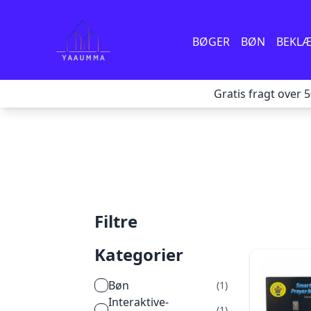
BØGER
BØN
BEKL
Gratis fragt over 
Filtre
Kategorier
bøn
(
1
)
interaktive-
(
1
)