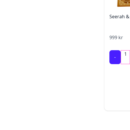
Seerah &
999
kr
1
-