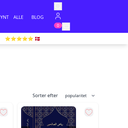
PYNT
ALLE
BLOG
0
⭐️⭐️⭐️⭐️⭐️ 🇩🇰
Sorter efter