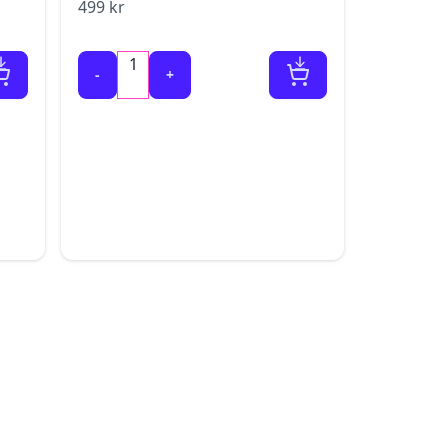
499
kr
1
-
+