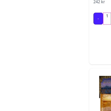
242
kr
1
-