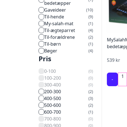
bedetæpper
gaveideer
(
10
)
til-hende
(
9
)
my-salah-mat
(
1
)
til-ægteparret
(
4
)
til-forældrene
(
2
)
MySalahMa
til-børn
(
1
)
bedetæp
bøger
(
4
)
Pris
539
kr
0-100
(
0
)
1
100-200
(
0
)
-
300-400
(
0
)
200-300
(
2
)
400-500
(
3
)
500-600
(
2
)
600-700
(
1
)
700-800
(
0
)
800-900
(
0
)