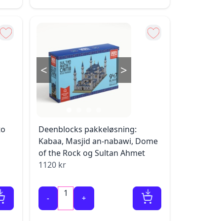
<
>
to
Deenblocks pakkeløsning:
Kabaa, Masjid an-nabawi, Dome
of the Rock og Sultan Ahmet
1120
kr
1
-
+