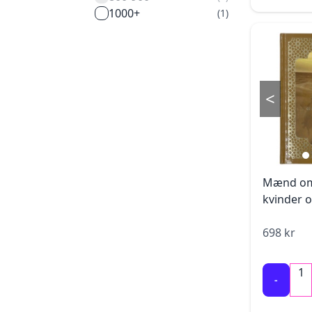
1000+
(
1
)
<
Mænd om
kvinder 
698
kr
1
-