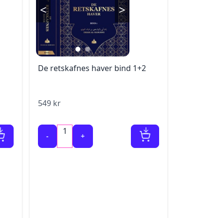
<
>
De retskafnes haver bind 1+2
549
kr
1
-
+