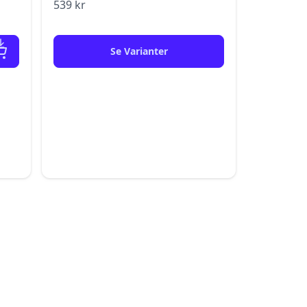
539
kr
Se Varianter