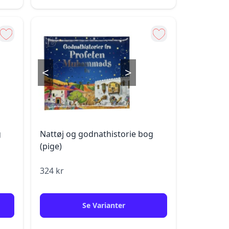
<
>
g
Nattøj og godnathistorie bog
(pige)
324
kr
Se Varianter