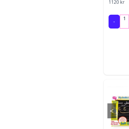
1120
kr
1
-
<