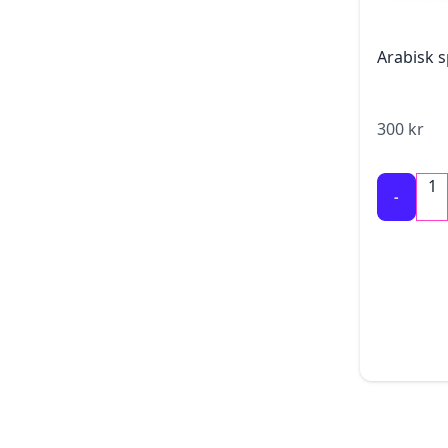
Arabisk 
300
kr
1
-