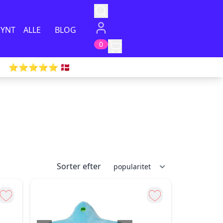
PYNT
ALLE
BLOG
0
⭐️⭐️⭐️⭐️⭐️ 🇩🇰
Sorter efter