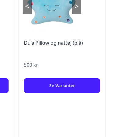
<
>
Du'a Pillow og nattøj (blå)
500
kr
Se Varianter