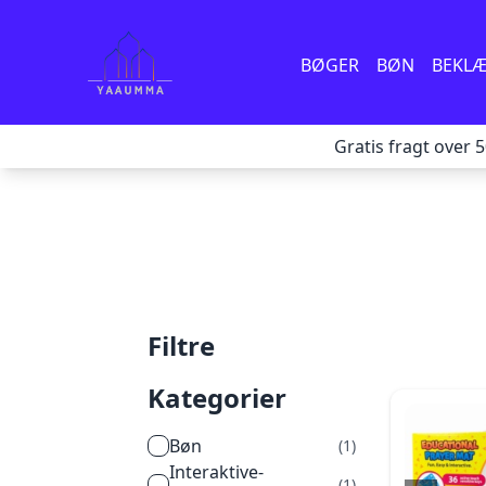
BØGER
BØN
BEKL
Gratis fragt over 
Filtre
Kategorier
bøn
(
1
)
interaktive-
(
1
)