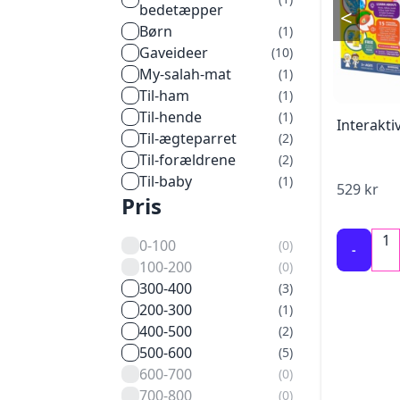
bedetæpper
<
børn
(
1
)
gaveideer
(
10
)
my-salah-mat
(
1
)
til-ham
(
1
)
til-hende
(
1
)
Interakt
til-ægteparret
(
2
)
til-forældrene
(
2
)
til-baby
(
1
)
529
kr
Pris
1
0-100
(
0
)
-
100-200
(
0
)
300-400
(
3
)
200-300
(
1
)
400-500
(
2
)
500-600
(
5
)
600-700
(
0
)
700-800
(
0
)