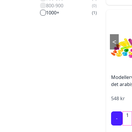
800-900
(
0
)
1000+
(
1
)
<
Modeller
det arabi
548
kr
1
-