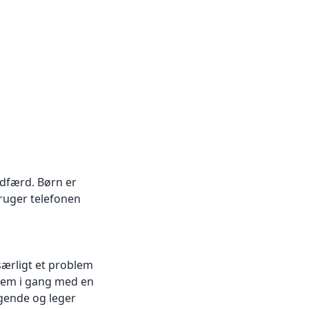
 adfærd. Børn er
bruger telefonen
ærligt et
problem
 dem i gang med en
gende og leger