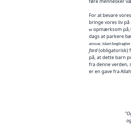
føre mennesker v
For at
bevare vores
bringe vores
liv på
opmærksom på,
er
dags at parkere b
ansvar, islam
begtragte
fard
(obligatorisk) 
på, at dette
barn po
fra
denne verden, 
er en gave fra
Alla
"O
o