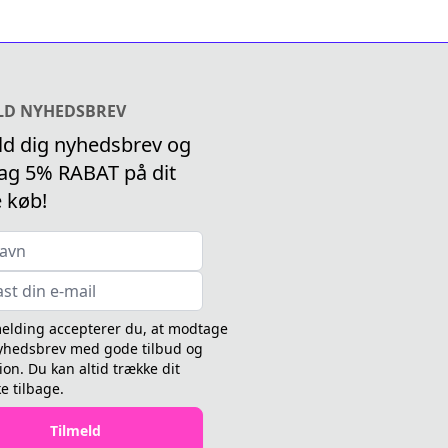
LD NYHEDSBREV
ld dig nyhedsbrev og
g 5% RABAT på dit
e køb!
melding accepterer du, at modtage
yhedsbrev med gode tilbud og
ion. Du kan altid trække dit
e tilbage.
Tilmeld