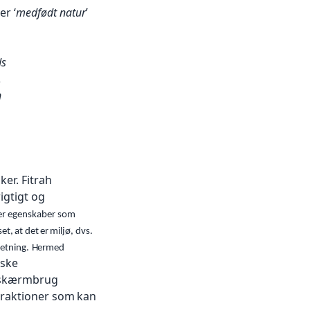
er ‘
medfødt natur
’
ds
,
n
er. Fitrah
rigtigt og
der egenskaber som
set,
at
det
er
miljø,
dvs.
retning.
Hermed
iske
skærmbrug
traktioner som
kan