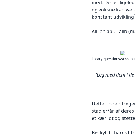
med. Det
er ligele
og
voksne kan være
konstant udvikling
Ali ibn
abu Talib (m
library-questions/scree
"Leg med
dem i de 
Dette understrege
stadier/år af deres
et kærligt
og støtte
Beskyt
dit
barns
ﬁtr