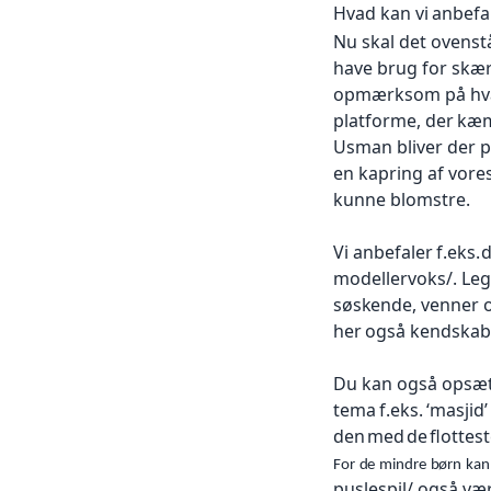
Hvad kan vi
anbefa
Nu skal
det ovenst
have brug
for skæ
opmærksom
på hv
platforme, der
kæm
Usman bliver der på
en kapring af vor
kunne blomstre.
Vi anbefaler
f.eks.
d
modellervoks/.
Leg
søskende,
venner
her
også kendskab 
Du kan
også opsæt
tema
f.eks.
‘masjid
den
med
de
ﬂottes
For
de
mindre
børn
kan
puslespil/
også vær