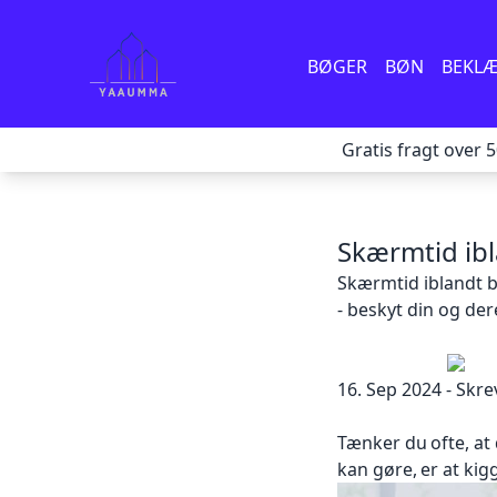
BØGER
BØN
BEKL
Gratis fragt over 
Skærmtid ibl
Skærmtid iblandt 
- beskyt din
og de
16. Sep
2024 - Skre
Tænker du
ofte, at
kan gøre,
er at kig