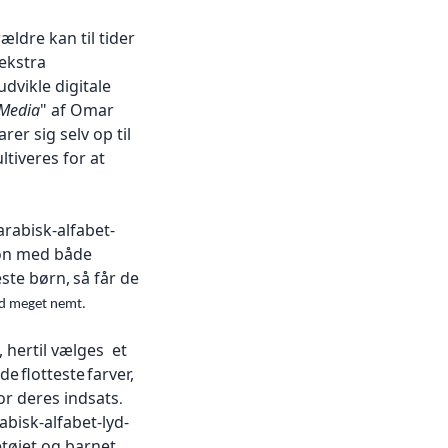
rældre kan
til tider
ekstra
udvikle digitale
 Media
" af Omar
er sig selv op til
tiveres for at
abisk-alfabet-
ion med både
ste børn,
så får de
d meget nemt.
,
hertil vælges et
de
ﬂotteste
farver,
or deres indsats
.
isk-alfabet-lyd-
tøjet og barnet.