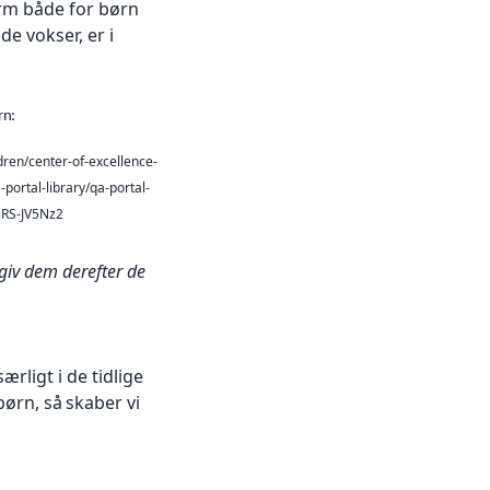
ærm
både for børn
de vokser, er i
rn:
dren/center-of-excellence-
portal-library/qa-portal-
iRS-JV5Nz2
dgiv dem derefter de
særligt i de
tidlige
ørn, så
skaber vi