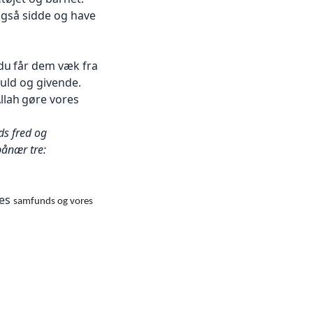
gså sidde og have
du
får dem væk fra
fuld og
givende.
llah
gøre vores
s fred
og
pånær tre:
res
samfunds og vores