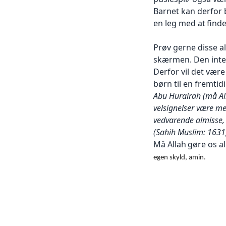
Barnet kan derfor
en leg med at
ﬁnde 
Prøv gerne disse a
skærmen. Den inte
Derfor vil det
være 
børn til en fremtidi
Abu Hurairah
(må Al
velsignelser være m
vedvarende almisse, 
(
Sahih M
uslim
: 1631
Må Allah
gøre os all
egen skyld, amin.