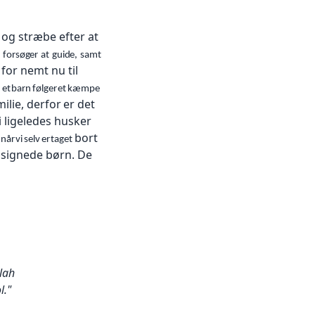
 og stræbe
efter at
e
forsøger
at
guide,
samt
 for nemt nu til
d
et
barn
følger
et
kæmpe
milie, derfor
er det
 ligeledes
husker
bort
når
vi
selv
er
taget
lsignede børn. De
llah
l."