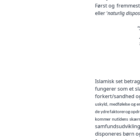
Først og
fremmest 
eller ‘
naturlig dispos
“
Islamisk set betra
fungerer som et sl
forkert/sandhed o
uskyld, medfølelse og en 
de ydre
faktorer
og
opdr
kommer
nutidens
skær
samfundsudvikling,
disponeres børn o