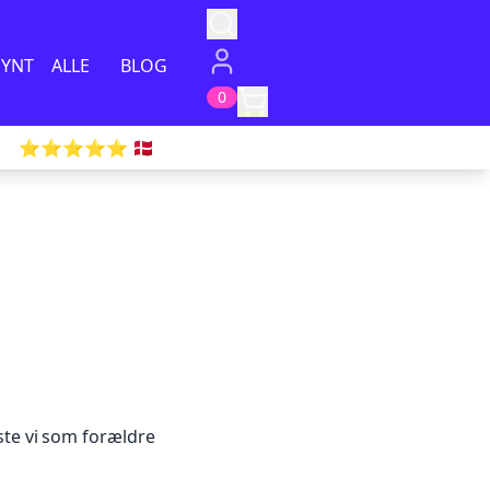
PYNT
ALLE
BLOG
0
⭐️⭐️⭐️⭐️⭐️ 🇩🇰
te vi
som forældre