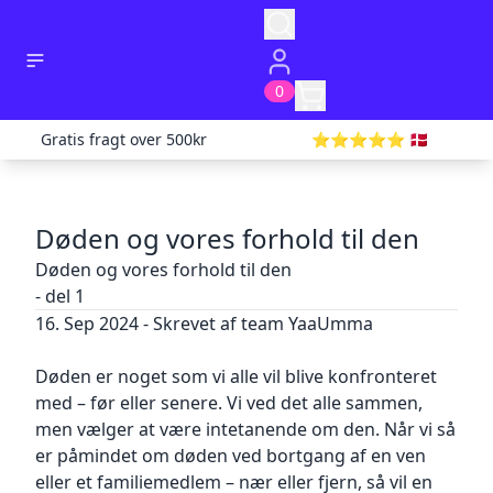
0
Gratis fragt over 500kr
⭐️⭐️⭐️⭐️⭐️ 🇩🇰
Døden og vores forhold til den
Døden og vores forhold til den
- del 1
16. Sep 2024 - Skrevet af team YaaUmma
✕
✕
✕
Salgs- og leveringsbetingelser for fysiske varer
PERSONDATAPOLITIK
Døden er noget som vi alle vil blive konfronteret
Godkendt af Imran Shah CEO YaaUmma.com
Godkendt af Imran Shah CEO YaaUmma ApS
med – før eller senere. Vi ved det alle sammen,
Indstillinger
Sidst opdateret for 14 dage siden
Sidst opdateret for 1 måneder siden
men vælger at være intetanende om den. Når vi så
Disse salgs- og leveringsbetingelser finder
PERSONDATAPOLITIK
Cookies & cookie policy
er påmindet om døden ved bortgang af en ven
anvendelse på køb af fysiske produkter på
Indhold
eller et familiemedlem – nær eller fjern, så vil en
YaaUmma.com.
Generelt