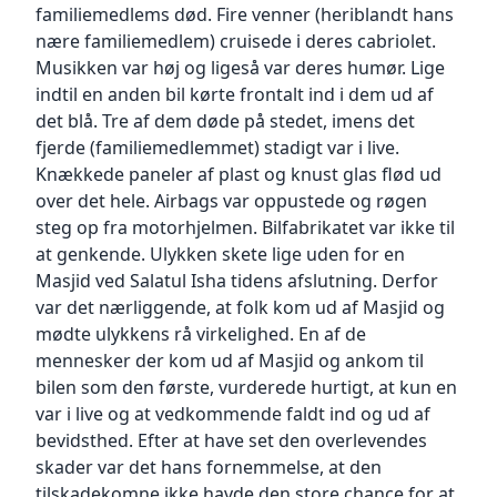
Mastercard eller udenlandske kort, vil der ved
formål, at vi kan levere de produkter, du har
hvordan
familiemedlems død. Fire venner (heriblandt hans
betaling opstå en reservation på beløbet. Ved
bestilt
du kan justere dine cookie præferencer hos
nære familiemedlem) cruisede i deres cabriolet.
annullering, eller deltrækning vil beløbet stå
og i øvrigt opfylde vores aftale med dig,
browser udgiverens hjemmeside. Du kan vælge
Musikken var høj og ligeså var deres humør. Lige
angivet som reserveret i 30 dage, efter endt
herunder for at kunne administrere dine
at
indtil en anden bil kørte frontalt ind i dem ud af
aftale. Der kan læses mere i din aftale med
rettigheder til at
afvise cookies, men hvis du gør det, så vil din
det blå. Tre af dem døde på stedet, imens det
din kortudsteder.
returnere og reklamere samt for at kunne
evne til at bruge bestemte dele på vores
fjerde (familiemedlemmet) stadigt var i live.
kontakte dig i forbindelse med din bestilling.
website
Fakturakunde
Oplysninger
Knækkede paneler af plast og knust glas flød ud
og services blive påvirket.
Virksomheder og institutioner kan ansøge om
om dine køb kan vi også behandle for at
Vi reagerer ikke og responderer ikke på
over det hele. Airbags var oppustede og røgen
at handle som fakturakunde.
overholde lovkrav, herunder til bogføring og
browser-initierede spor mig ikke signaler.
steg op fra motorhjelmen. Bilfabrikatet var ikke til
Der kan kun handles som fakturakunde, hvis
regnskab,
Online marketing cookies
at genkende. Ulykken skete lige uden for en
en virksomhed er offentlig (institution, skole
samt foretage målrettet markedsføring, hvis vi
YaaUmma.com afvikler med jævne mellemrum
Masjid ved Salatul Isha tidens afslutning. Derfor
o.l.),
har tilladelse. Ved køb indsamles IP-adressen
annoncer på internettet, og det måles også
var det nærliggende, at folk kom ud af Masjid og
et ApS eller et APS og har eksisteret i minimum
med
med cookies, så YaaUmma.com og vores
mødte ulykkens rå virkelighed. En af de
2 år. Er virksomheden oprettet som
det formål at kunne forhindre svig. Desuden
mediebureau kan få et antal klik, besøg og
mennesker der kom ud af Masjid og ankom til
fakturakunde,
indsamler vi oplysninger om, hvordan du har
virkninger i
kan virksomhedens medarbejdere købe ind på
bilen som den første, vurderede hurtigt, at kun en
interageret
det hele taget af at annoncere på internettet.
én fælles konto. Vi forbeholder os ret til at
med e-mails, sms, hjemmeside og app push
var i live og at vedkommende faldt ind og ud af
YaaUmma.com bruger i den forbindelse en
afvise en
beskeder, med henblik på at kunne
Ad Serving-løsning, der hedder Google
bevidsthed. Efter at have set den overlevendes
ansøgning om at blive fakturakunde uden
dokumentere
Dobbeltklik. Denne løsning sætter en anonym
skader var det hans fornemmelse, at den
yderligere begrundelse. Vær opmærksom på at
modtagelse af eksempelvis ordrebekræftelser,
cookie ved
tilskadekomne ikke havde den store chance for at