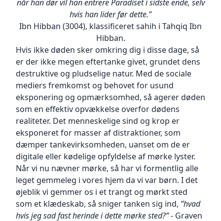
når han dør vil han entrere Paradiset i sidste ende, selv
DKK 100 pr. rykker. Betales der ikke efter 2.
Sådan kan du blokere eller slette cookies
køb, hvordan du evt. bruger YaaUmmas app,
hvis han lider før dette.”
rykker, overgår kravet til inkasso, og der
Vi håber, at du vil acceptere brugen af ​​cookies
hvilke
Ibn Hibban (3004), klassificeret sahih i Tahqiq Ibn
pålægges
på YaaUmma.com's hjemmeside, så vi kan give
sider på vores hjemmeside du har besøgt, og
Hibban.
gebyrer i overensstemmelse med lovgivningen.
dig
hvor lang tid du har brugt på siderne. Desuden
Hvis ikke døden sker omkring dig i disse dage, så
den bedste mulige service. Hvis du alligevel ikke
indsamler vi oplysninger om, hvordan du har
Rabatter
er der ikke megen eftertanke givet, grundet dens
ønsker at modtage cookies, kan du slette
interageret med de e-mails, vi sender til dig, via
Vi yder rabatter til alle kunder i form af
cookies
destruktive og pludselige natur. Med de sociale
hvilken kanal du har afgivet dit samtykke, samt
forskellige kampagner. Hvis der er rabat på en
i din webbrowser ved at følge en af ​​
andre datapunkter, du har afgivet i forbindelse
mediers fremkomst og behovet for usund
vare, vil
nedenstående vejledninger: (N.B - link til
med
eksponering og opmærksomhed, så agerer døden
rabatten allerede være fratrukket prisen, som
eksterne sites)
et køb, afgivelse af samtykke, på din profil, via
som en effektiv opvækkelse overfor dødens
vises på sitet. På den måde er prisen, du ser,
Internet Explorer
spørgeskema, eller når du ellers har været i
realiteter. Det menneskelige sind og krop er
altid
Safari
kontakt
eksponeret for masser af distraktioner, som
"Din pris" (dette følger gældende retningslinjer
Mozilla Firefox
med YaaUmma. Den nævnte data bruger vi til
dæmper tankevirksomheden, uanset om de er
fra forbrugerombudsmanden).
Google Chrome
at lave forskellige målgrupper. På andre
digitale eller kødelige opfyldelse af mørke lyster.
Opera
kommunikations- og medietjenester
Kundepriser for virksomheder eller offentlige
Når vi nu nævner mørke, så har vi formentlig alle
iPhone, iPad og andet fra Apple
synkroniserer vi målgruppen fra vores CRM-
institutioner
Telefoner med styresystemet Android
leget gemmeleg i vores hjem da vi var børn. I det
system med
Hvis du som virksomhed eller offentlig
Telefoner med Windows
tjenesten for at kunne målrette annoncer.
øjeblik vi gemmer os i et trangt og mørkt sted
institution har et stort indkøb, kan vi give dig
Cookie politik
Retsgrundlaget for behandlingen er EU
som et klædeskab, så sniger tanken sig ind,
”hvad
en
Velkommen til YaaUmma.
Persondata-
hvis jeg sad fast herinde i dette mørke sted?”
- Graven
fordelagtig rabat.