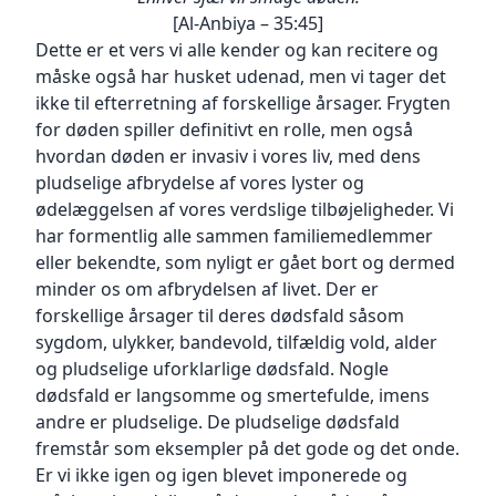
leveringssvigt og lign. situationer. Når vi har
du bruger, hvilke søgetermer du bruger
betyder, at du som bruger giver accept til
[Al-Anbiya – 35:45]
skaffet varerne, vil du modtage en
på hjemmesiden,
brugen af ​​cookies, som er beskrevet på denne
Dette er et vers vi alle kender og kan recitere og
ordrebekræftelse
din IP-adresse, herunder din netværkslokation,
side.
måske også har husket udenad, men vi tager det
med oplysninger om din ordre samt om
og informationer om din computer. Desuden
I vores cookie-deklaration finder en oversigt
ikke til efterretning af forskellige årsager. Frygten
returret, fortrydelsesret og reklamationsret. Vi
finder
over, hvilke løsninger YaaUmma.com anvender
for døden spiller definitivt en rolle, men også
trækker
YaaUmma Cookiepolitik anvendelse, når du
til at forbedre brugeroplevelsen og servicere
hvordan døden er invasiv i vores liv, med dens
selvfølgelig først pengene for din bestilling, når
bruger YaaUmma.com.
vores kunder bedre. Her kan du desuden nemt
vi afsender din ordre.
pludselige afbrydelse af vores lyster og
Formålet er at optimere brugeroplevelsen og
trække dit samtykke tilbage.
hjemmesidens funktion, at generere brugbar
ødelæggelsen af vores verdslige tilbøjeligheder. Vi
Nødvendige cookies
Priser
og
Disse cookies er påkrævet, for at websitet kan
har formentlig alle sammen familiemedlemmer
Alle priser er gældende udsalgspriser inkl.
retvisende statistik, at besvare dine spørgsmål
levere en tjeneste, som slutbrugeren
eller bekendte, som nyligt er gået bort og dermed
moms. Ved levering til adresser uden for EU
på vores chatfunktion samt på baggrund af de
udtrykkelig
minder os om afbrydelsen af livet. Der er
fratrækkes momsen automatisk.
informationer vi får fra dig via din brug af
har anmodet om. Det kan fx være cookies, der
forskellige årsager til deres dødsfald såsom
hjemmesiden at foretage personaliseret
bruges for at få en indkøbskurv til at virke.
sygdom, ulykker, bandevold, tilfældig vold, alder
Betaling
markedsføring,
Webanalyse cookies
og pludselige uforklarlige dødsfald. Nogle
Du kan vælge at betale på følgende måder:
herunder retargeting via Facebook, Instagram,
Sentry bruger cookies og lignende teknologi
dødsfald er langsomme og smertefulde, imens
Pinterest, Snapchat, Google og Youtube, hvis
(samlet benævnt cookies) til at indsamle og
Med kort
andre er pludselige. De pludselige dødsfald
du
bruge
Dankort, VISA/Dankort, VISA, VISA Electron,
har samtykket til marketing cookies.
fremstår som eksempler på det gode og det onde.
personlig information om dig for at forstå og
MasterCard/Eurocard, MobilePay eller Klarna.
Retsgrundlaget for behandlingen er dit
gemme dine præferencer og indsamle data om
Er vi ikke igen og igen blevet imponerede og
Når du betaler med kort, Apple Pay eller Klarna,
samtykke til vores brug af cookies og EU-